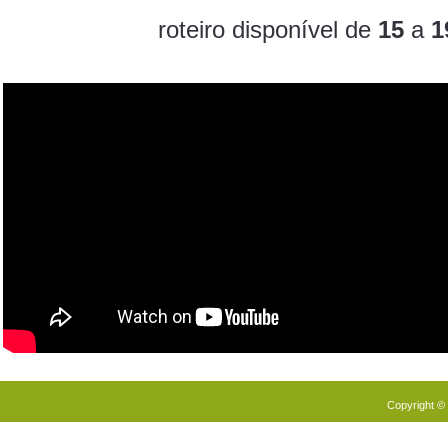
roteiro disponível de
15
a
1
Copyright ©