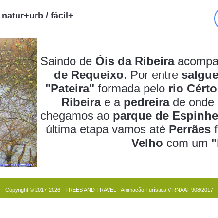
 natur+urb / fácil+
Saindo de
Óis da Ribeira
acompa
de Requeixo
. Por entre
salgue
"Pateira"
formada pelo
rio Cért
Ribeira
e a
pedreira
de onde 
chegamos ao
parque de Espinhe
última etapa vamos até
Perrães
f
Velho
com um
"
Copyright © 2017-2026 - TREES AND TRAVEL - Animação Turística // RNAAT 908/2017