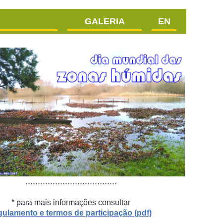
GALERIA
EN
.....................................
* para mais informações consultar
gulamento e termos de participação (pdf)