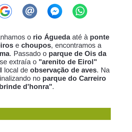
nhamos o
rio Águeda
até à
ponte
iros
e
choupos
, encontramos a
oma
. Passado o
parque de Ois da
se extraía o
"arenito de Eirol"
l
local de
observação de aves
. Na
inalizando no
parque do Carreiro
brinde d'honra"
.