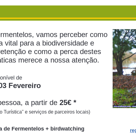
ermentelos, vamos perceber como
 vital para a biodiversidade e
 retenção e como a perca destes
máticas merece a nossa atenção.
ponível de
03 Fevereiro
pessoa, a partir de
25€ *
 Turística" e serviços de parceiros locais)
a de Fermentelos + birdwatching
re